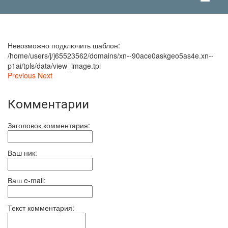
Невозможно подключить шаблон:
/home/users/j/j65523562/domains/xn--90ace0askgeo5as4e.xn--
p1ai/tpls/data/view_image.tpl
Previous
Next
Комментарии
Заголовок комментария:
Ваш ник:
Ваш e-mail:
Текст комментария: